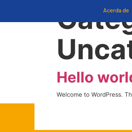
Categ
Acerda de
Unca
Hello worl
Welcome to WordPress. This i